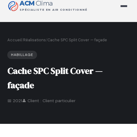
ACM
Clima
SPÉCIALISTE EN AIR CONDITIONNÉ
Accueil
/
Réalisations
/
Cache SPC Split Cover — façade
HABILLAGE
Cache SPC Split Cover —
façade
📅 2021
👤 Client : Client particulier