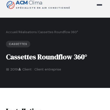
ACM
Clima
SPÉCIALISTE EN AIR CONDITIONNÉ
Accueil
/
Réalisations
/
Cassettes Roundflow 360°
CASSETTES
Cassettes Roundflow 360°
📅 2019
👤 Client : Client entreprise