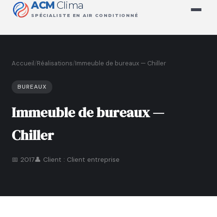
ACM
Clima
SPÉCIALISTE EN AIR CONDITIONNÉ
Accueil
/
Réalisations
/
Immeuble de bureaux — Chiller
BUREAUX
Immeuble de bureaux —
Chiller
📅 2017
👤 Client : Client entreprise